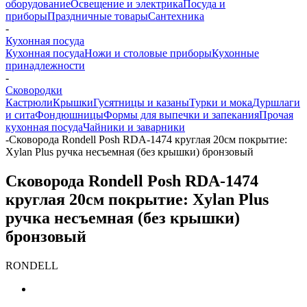
оборудование
Освещение и электрика
Посуда и
приборы
Праздничные товары
Сантехника
-
Кухонная посуда
Кухонная посуда
Ножи и столовые приборы
Кухонные
принадлежности
-
Сковородки
Кастрюли
Крышки
Гусятницы и казаны
Турки и мока
Дуршлаги
и сита
Фондюшницы
Формы для выпечки и запекания
Прочая
кухонная посуда
Чайники и заварники
-
Сковорода Rondell Posh RDA-1474 круглая 20см покрытие:
Xylan Plus ручка несъемная (без крышки) бронзовый
Сковорода Rondell Posh RDA-1474
круглая 20см покрытие: Xylan Plus
ручка несъемная (без крышки)
бронзовый
RONDELL