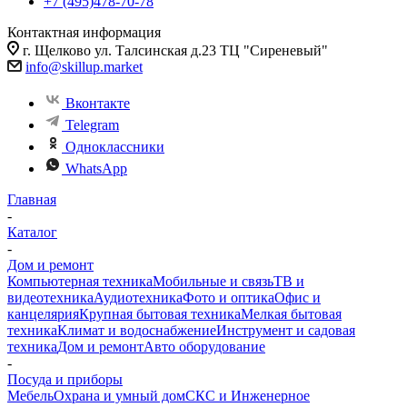
+7 (495)478-70-78
Контактная информация
г. Щелково ул. Талсинская д.23 ТЦ "Сиреневый"
info@skillup.market
Вконтакте
Telegram
Одноклассники
WhatsApp
Главная
-
Каталог
-
Дом и ремонт
Компьютерная техника
Мобильные и связь
ТВ и
видеотехника
Аудиотехника
Фото и оптика
Офис и
канцелярия
Крупная бытовая техника
Мелкая бытовая
техника
Климат и водоснабжение
Инструмент и садовая
техника
Дом и ремонт
Авто оборудование
-
Посуда и приборы
Мебель
Охрана и умный дом
СКС и Инженерное