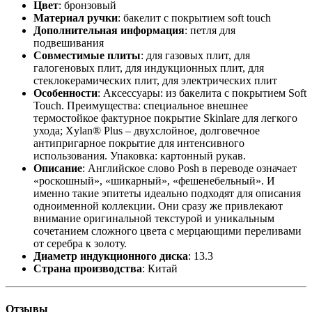
Цвет
: бронзовый
Материал ручки
: бакелит с покрытием soft touch
Дополнительная информация
: петля для
подвешивания
Совместимые плиты
: для газовых плит, для
галогеновых плит, для индукционных плит, для
стеклокерамических плит, для электрических плит
Особенности
: Аксессуары: из бакелита с покрытием Soft
Touch. Преимущества: специальное внешнее
термостойкое фактурное покрытие Skinlare для легкого
ухода; Xylan® Plus – двухслойное, долговечное
антипригарное покрытие для интенсивного
использования. Упаковка: картонный рукав.
Описание
: Английское слово Posh в переводе означает
«роскошный», «шикарный», «фешенебельный». И
именно такие эпитеты идеально подходят для описания
одноименной коллекции. Они сразу же привлекают
внимание оригинальной текстурой и уникальным
сочетанием сложного цвета с мерцающими переливами
от серебра к золоту.
Диаметр индукционного диска
: 13.3
Страна производства
: Китай
Отзывы