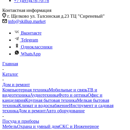
+7 (495)478-70-78
Контактная информация
г. Щелково ул. Талсинская д.23 ТЦ "Сиреневый"
info@skillup.market
Вконтакте
Telegram
Одноклассники
WhatsApp
Главная
-
Каталог
-
Дом и ремонт
Компьютерная техника
Мобильные и связь
ТВ и
видеотехника
Аудиотехника
Фото и оптика
Офис и
канцелярия
Крупная бытовая техника
Мелкая бытовая
техника
Климат и водоснабжение
Инструмент и садовая
техника
Дом и ремонт
Авто оборудование
-
Посуда и приборы
Мебель
Охрана и умный дом
СКС и Инженерное