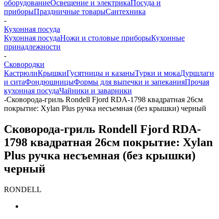
оборудование
Освещение и электрика
Посуда и
приборы
Праздничные товары
Сантехника
-
Кухонная посуда
Кухонная посуда
Ножи и столовые приборы
Кухонные
принадлежности
-
Сковородки
Кастрюли
Крышки
Гусятницы и казаны
Турки и мока
Дуршлаги
и сита
Фондюшницы
Формы для выпечки и запекания
Прочая
кухонная посуда
Чайники и заварники
-
Сковорода-гриль Rondell Fjord RDA-1798 квадратная 26см
покрытие: Xylan Plus ручка несъемная (без крышки) черный
Сковорода-гриль Rondell Fjord RDA-
1798 квадратная 26см покрытие: Xylan
Plus ручка несъемная (без крышки)
черный
RONDELL