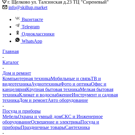
г. Щелково ул. Талсинская д.23 ТЦ "Сиреневый"
info@skillup.market
Вконтакте
Telegram
Одноклассники
WhatsApp
Главная
-
Каталог
-
Дом и ремонт
Компьютерная техника
Мобильные и связь
ТВ и
видеотехника
Аудиотехника
Фото и оптика
Офис и
канцелярия
Крупная бытовая техника
Мелкая бытовая
техника
Климат и водоснабжение
Инструмент и садовая
техника
Дом и ремонт
Авто оборудование
-
Посуда и приборы
Мебель
Охрана и умный дом
СКС и Инженерное
оборудование
Освещение и электрика
Посуда и
приборы
Праздничные товары
Сантехника
-