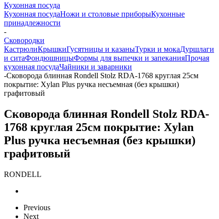
Кухонная посуда
Кухонная посуда
Ножи и столовые приборы
Кухонные
принадлежности
-
Сковородки
Кастрюли
Крышки
Гусятницы и казаны
Турки и мока
Дуршлаги
и сита
Фондюшницы
Формы для выпечки и запекания
Прочая
кухонная посуда
Чайники и заварники
-
Сковорода блинная Rondell Stolz RDA-1768 круглая 25см
покрытие: Xylan Plus ручка несъемная (без крышки)
графитовый
Сковорода блинная Rondell Stolz RDA-
1768 круглая 25см покрытие: Xylan
Plus ручка несъемная (без крышки)
графитовый
RONDELL
Previous
Next