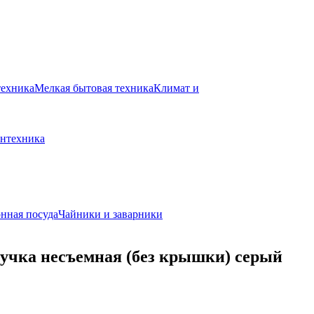
техника
Мелкая бытовая техника
Климат и
нтехника
нная посуда
Чайники и заварники
 ручка несъемная (без крышки) серый