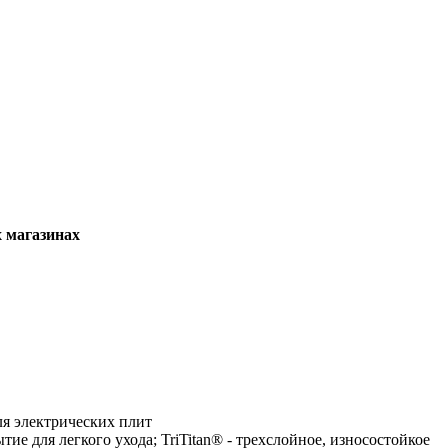
х магазинах
ля электрических плит
ие для легкого ухода; TriTitan® - трехслойное, износостойкое