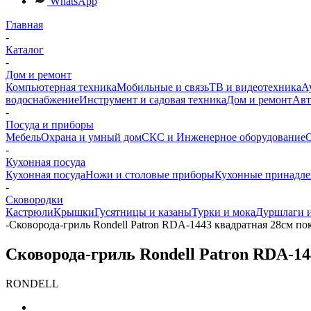
WhatsApp
Главная
-
Каталог
-
Дом и ремонт
Компьютерная техника
Мобильные и связь
ТВ и видеотехника
А
водоснабжение
Инструмент и садовая техника
Дом и ремонт
Авт
-
Посуда и приборы
Мебель
Охрана и умный дом
СКС и Инженерное оборудование
О
-
Кухонная посуда
Кухонная посуда
Ножи и столовые приборы
Кухонные принадл
-
Сковородки
Кастрюли
Крышки
Гусятницы и казаны
Турки и мока
Дуршлаги и
-
Сковорода-гриль Rondell Patron RDA-1443 квадратная 28см пок
Сковорода-гриль Rondell Patron RDA-14
RONDELL