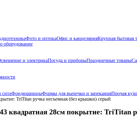
удиотехника
Фото и оптика
Офис и канцелярия
Крупная бытовая 
о оборудование
свещение и электрика
Посуда и приборы
Праздничные товары
Са
ежности
 сита
Фондюшницы
Формы для выпечки и запекания
Прочая кухо
рытие: TriTitan ручка несъемная (без крышки) серый
43 квадратная 28см покрытие: TriTitan