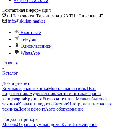
+7 (495)478-70-78
Контактная информация
г. Щелково ул. Талсинская д.23 ТЦ "Сиреневый"
info@skillup.market
Вконтакте
Telegram
Одноклассники
WhatsApp
Главная
-
Каталог
-
Дом и ремонт
Компьютерная техника
Мобильные и связь
ТВ и
видеотехника
Аудиотехника
Фото и оптика
Офис и
канцелярия
Крупная бытовая техника
Мелкая бытовая
техника
Климат и водоснабжение
Инструмент и садовая
техника
Дом и ремонт
Авто оборудование
-
Посуда и приборы
Мебель
Охрана и умный дом
СКС и Инженерное