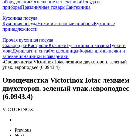
оборудование
Освещение и электрика
Посуда и
приборы
Праздничные товары
Сантехника
-
Кухонная посуда
Кухонная посуда
Ножи и столовые приборы
Кухонные
принадлежности
-
Прочая кухонная посуда
Сковородки
Кастрюли
Крышки
Гусятницы и казаны
Турки и
мока
Дуршлаги и сита
Фондюшницы
Формы для выпечки и
запекания
Чайники и заварники
-
Овощечистка Victorinox Iotaс лезвием двухсторон. зеленый
упак.:европодвес (6.0943.4)
Овощечистка Victorinox Iotaс лезвием
двухсторон. зеленый упак.:европодвес
(6.0943.4)
VICTORINOX
Previous
Next