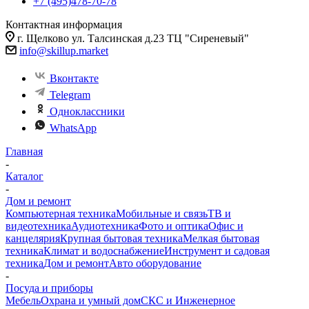
+7 (495)478-70-78
Контактная информация
г. Щелково ул. Талсинская д.23 ТЦ "Сиреневый"
info@skillup.market
Вконтакте
Telegram
Одноклассники
WhatsApp
Главная
-
Каталог
-
Дом и ремонт
Компьютерная техника
Мобильные и связь
ТВ и
видеотехника
Аудиотехника
Фото и оптика
Офис и
канцелярия
Крупная бытовая техника
Мелкая бытовая
техника
Климат и водоснабжение
Инструмент и садовая
техника
Дом и ремонт
Авто оборудование
-
Посуда и приборы
Мебель
Охрана и умный дом
СКС и Инженерное