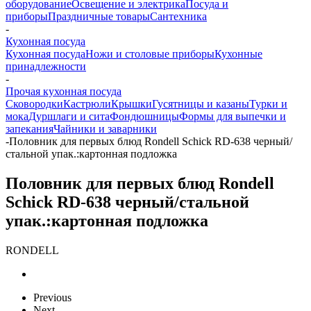
оборудование
Освещение и электрика
Посуда и
приборы
Праздничные товары
Сантехника
-
Кухонная посуда
Кухонная посуда
Ножи и столовые приборы
Кухонные
принадлежности
-
Прочая кухонная посуда
Сковородки
Кастрюли
Крышки
Гусятницы и казаны
Турки и
мока
Дуршлаги и сита
Фондюшницы
Формы для выпечки и
запекания
Чайники и заварники
-
Половник для первых блюд Rondell Schick RD-638 черный/
стальной упак.:картонная подложка
Половник для первых блюд Rondell
Schick RD-638 черный/стальной
упак.:картонная подложка
RONDELL
Previous
Next