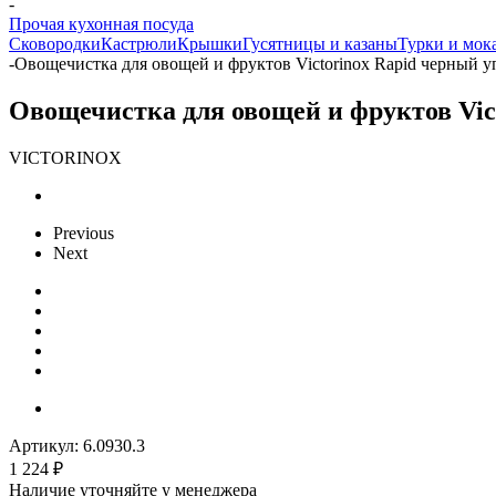
-
Прочая кухонная посуда
Сковородки
Кастрюли
Крышки
Гусятницы и казаны
Турки и мок
-
Овощечистка для овощей и фруктов Victorinox Rapid черный уп
Овощечистка для овощей и фруктов Vict
VICTORINOX
Previous
Next
Артикул:
6.0930.3
1 224
₽
Наличие уточняйте у менеджера