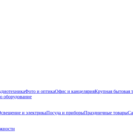
удиотехника
Фото и оптика
Офис и канцелярия
Крупная бытовая 
о оборудование
свещение и электрика
Посуда и приборы
Праздничные товары
Са
ежности