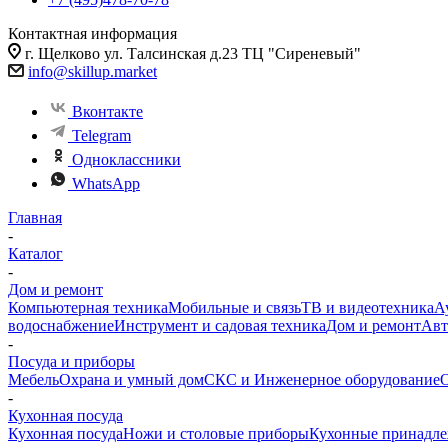
Контактная информация
г. Щелково ул. Талсинская д.23 ТЦ "Сиреневый"
info@skillup.market
Вконтакте
Telegram
Одноклассники
WhatsApp
Главная
-
Каталог
-
Дом и ремонт
Компьютерная техника
Мобильные и связь
ТВ и видеотехника
А
водоснабжение
Инструмент и садовая техника
Дом и ремонт
Авт
-
Посуда и приборы
Мебель
Охрана и умный дом
СКС и Инженерное оборудование
О
-
Кухонная посуда
Кухонная посуда
Ножи и столовые приборы
Кухонные принадл