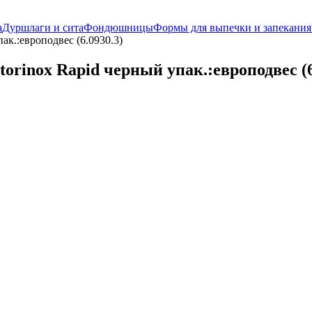
а
Дуршлаги и сита
Фондюшницы
Формы для выпечки и запекания
ак.:европодвес (6.0930.3)
orinox Rapid черный упак.:европодвес (6