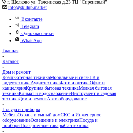
г. Щелково ул. Талсинская д.23 ТЦ "Сиреневый"
info@skillup.market
Вконтакте
Telegram
Одноклассники
WhatsApp
Главная
-
Каталог
-
Дом и ремонт
Компьютерная техника
Мобильные и связь
ТВ и
видеотехника
Аудиотехника
Фото и оптика
Офис и
канцелярия
Крупная бытовая техника
Мелкая бытовая
техника
Климат и водоснабжение
Инструмент и садовая
техника
Дом и ремонт
Авто оборудование
-
Посуда и приборы
Мебель
Охрана и умный дом
СКС и Инженерное
оборудование
Освещение и электрика
Посуда и
приборы
Праздничные товары
Сантехника
-