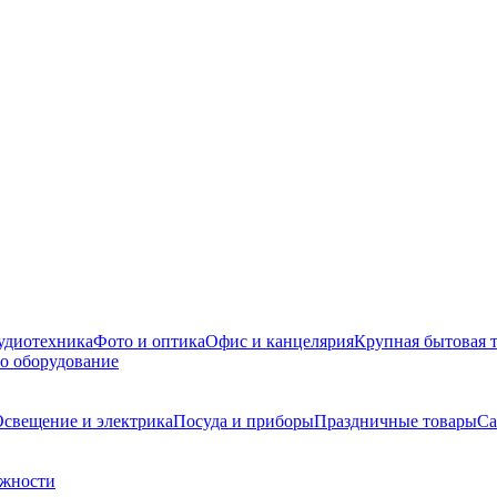
удиотехника
Фото и оптика
Офис и канцелярия
Крупная бытовая 
о оборудование
свещение и электрика
Посуда и приборы
Праздничные товары
Са
ежности