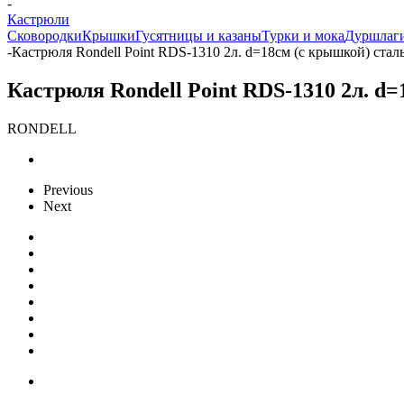
-
Кастрюли
Сковородки
Крышки
Гусятницы и казаны
Турки и мока
Дуршлаги
-
Кастрюля Rondell Point RDS-1310 2л. d=18см (с крышкой) стал
Кастрюля Rondell Point RDS-1310 2л. d
RONDELL
Previous
Next