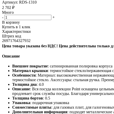
Артикул:
RDS-1310
2 702
₽
Много
-
+
В корзину
Купить в 1 клик
Характеристики
Штрих код
26971764327932
Цена товара указана без НДС! Цена действительна только д
Описание
Внешнее покрытие
: сатинированная полировка корпуса
Материал крышки
: термостойкое стекло/нержавеющая с
Особенности
: Материал: высококачественная нержавеюща
термостойкое стекло. Аксессуары: стальная ручка. Преи
Толщина дна
: 4.0
Описание
: Вся посуда коллекции Point оснащена цельн
продлевает срок службы посуды. Благодаря универсально
Толщина бортов
: 0.5
Упаковка
: подарочная упаковка
Совместимые плиты
: для газовых плит, для галогенов
Дополнительная информация
: подходят металлические