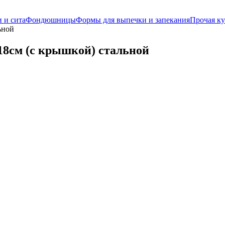
 и сита
Фондюшницы
Формы для выпечки и запекания
Прочая ку
ьной
=18см (с крышкой) стальной