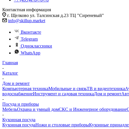
Контактная информация
г. Щелково ул. Талсинская д.23 ТЦ "Сиреневый"
info@skillup.market
Вконтакте
Telegram
Одноклассники
WhatsApp
Главная
-
Каталог
-
Дом и ремонт
Компьютерная техника
Мобильные и связь
ТВ и видеотехника
А
водоснабжение
Инструмент и садовая техника
Дом и ремонт
Авт
-
Посуда и приборы
Мебель
Охрана и умный дом
СКС и Инженерное оборудование
О
-
Кухонная посуда
Кухонная посуда
Ножи и столовые приборы
Кухонные принадл