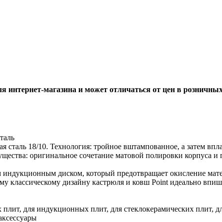
ля интернет-магазина и может отличаться от цен в розничны
таль
я сталь 18/10. Технология: тройное вштампованное, а затем вп
мущества: оригинальное сочетание матовой полировки корпуса и
ым индукционным диском, который предотвращает окисление мате
му классическому дизайну кастрюля и ковш Point идеально впиш
ых плит, для индукционных плит, для стеклокерамических плит, д
 аксессуары