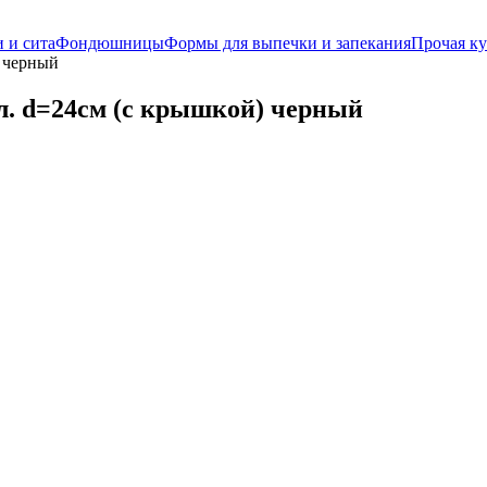
 и сита
Фондюшницы
Формы для выпечки и запекания
Прочая ку
) черный
8л. d=24см (с крышкой) черный