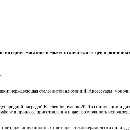
ля интернет-магазина и может отличаться от цен в розничны
ь
ышки: нержавеющая сталь; литой алюминий. Аксессуары: монол
дународной наградой Kitchen Innovation-2020 за инновации и д
комфорт в процессе приготовления и дает возможность использов
ых плит, для индукционных плит, для стеклокерамических плит, д