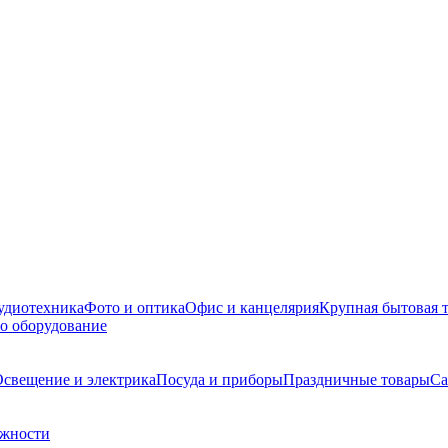
удиотехника
Фото и оптика
Офис и канцелярия
Крупная бытовая 
о оборудование
свещение и электрика
Посуда и приборы
Праздничные товары
Са
ежности