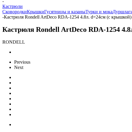
-
Кастрюли
Сковородки
Крышки
Гусятницы и казаны
Турки и мока
Дуршлаги
-
Кастрюля Rondell ArtDeco RDA-1254 4.8л. d=24см (с крышкой
Кастрюля Rondell ArtDeco RDA-1254 4.
RONDELL
Previous
Next