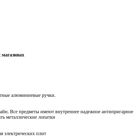
х магазинах
итные алюминиевые ручки.
изайн. Все предметы имеют внутреннее надежное антипригарное
ать металлические лопатки
ля электрических плит