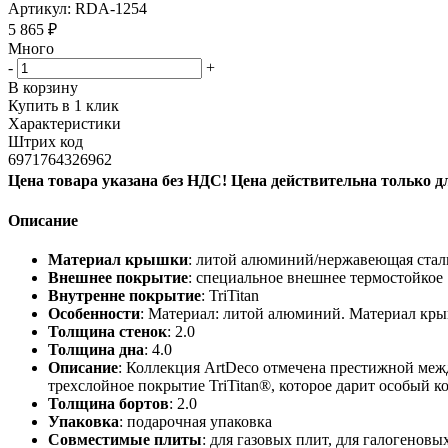
Артикул:
RDA-1254
5 865
₽
Много
-
+
В корзину
Купить в 1 клик
Характеристики
Штрих код
6971764326962
Цена товара указана без НДС! Цена действительна только д
Описание
Материал крышки
: литой алюминий/нержавеющая стал
Внешнее покрытие
: специальное внешнее термостойкое
Внутренне покрытие
: TriTitan
Особенности
: Материал: литой алюминий. Материал кр
Толщина стенок
: 2.0
Толщина дна
: 4.0
Описание
: Коллекция ArtDeco отмечена престижной меж
трехслойное покрытие TriTitan®, которое дарит особый 
Толщина бортов
: 2.0
Упаковка
: подарочная упаковка
Совместимые плиты
: для газовых плит, для галогенов