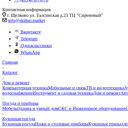
Контактная информация
г. Щелково ул. Талсинская д.23 ТЦ "Сиреневый"
info@skillup.market
Вконтакте
Telegram
Одноклассники
WhatsApp
Главная
-
Каталог
-
Дом и ремонт
Компьютерная техника
Мобильные и связь
ТВ и видеотехника
А
водоснабжение
Инструмент и садовая техника
Дом и ремонт
Авт
-
Посуда и приборы
Мебель
Охрана и умный дом
СКС и Инженерное оборудование
О
-
Кухонная посуда
Кухонная посуда
Ножи и столовые приборы
Кухонные принадл