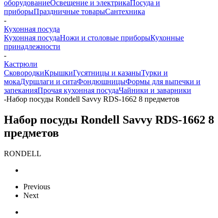
оборудование
Освещение и электрика
Посуда и
приборы
Праздничные товары
Сантехника
-
Кухонная посуда
Кухонная посуда
Ножи и столовые приборы
Кухонные
принадлежности
-
Кастрюли
Сковородки
Крышки
Гусятницы и казаны
Турки и
мока
Дуршлаги и сита
Фондюшницы
Формы для выпечки и
запекания
Прочая кухонная посуда
Чайники и заварники
-
Набор посуды Rondell Savvy RDS-1662 8 предметов
Набор посуды Rondell Savvy RDS-1662 8
предметов
RONDELL
Previous
Next