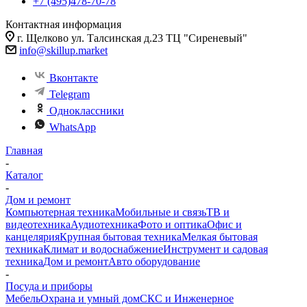
+7 (495)478-70-78
Контактная информация
г. Щелково ул. Талсинская д.23 ТЦ "Сиреневый"
info@skillup.market
Вконтакте
Telegram
Одноклассники
WhatsApp
Главная
-
Каталог
-
Дом и ремонт
Компьютерная техника
Мобильные и связь
ТВ и
видеотехника
Аудиотехника
Фото и оптика
Офис и
канцелярия
Крупная бытовая техника
Мелкая бытовая
техника
Климат и водоснабжение
Инструмент и садовая
техника
Дом и ремонт
Авто оборудование
-
Посуда и приборы
Мебель
Охрана и умный дом
СКС и Инженерное