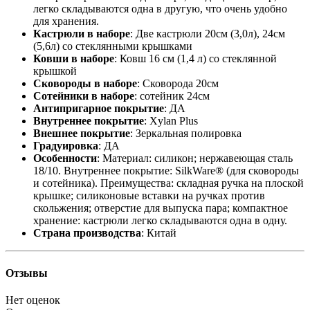
легко складываются одна в другую, что очень удобно
для хранения.
Кастрюли в наборе
: Две кастрюли 20см (3,0л), 24см
(5,6л) со стеклянными крышками
Ковши в наборе
: Ковш 16 см (1,4 л) со стеклянной
крышкой
Сковороды в наборе
: Сковорода 20см
Сотейники в наборе
: сотейник 24см
Антипригарное покрытие
: ДА
Внутреннее покрытие
: Xylan Plus
Внешнее покрытие
: Зеркальная полировка
Градуировка
: ДА
Особенности
: Материал: силикон; нержавеющая сталь
18/10. Внутреннее покрытие: SilkWare® (для сковороды
и сотейника). Преимущества: складная ручка на плоской
крышке; силиконовые вставки на ручках против
скольжения; отверстие для выпуска пара; компактное
хранение: кастрюли легко складываются одна в одну.
Страна производства
: Китай
Отзывы
Нет оценок