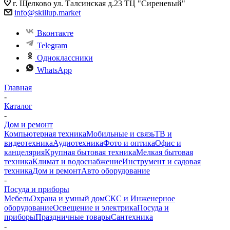
г. Щелково ул. Талсинская д.23 ТЦ "Сиреневый"
info@skillup.market
Вконтакте
Telegram
Одноклассники
WhatsApp
Главная
-
Каталог
-
Дом и ремонт
Компьютерная техника
Мобильные и связь
ТВ и
видеотехника
Аудиотехника
Фото и оптика
Офис и
канцелярия
Крупная бытовая техника
Мелкая бытовая
техника
Климат и водоснабжение
Инструмент и садовая
техника
Дом и ремонт
Авто оборудование
-
Посуда и приборы
Мебель
Охрана и умный дом
СКС и Инженерное
оборудование
Освещение и электрика
Посуда и
приборы
Праздничные товары
Сантехника
-