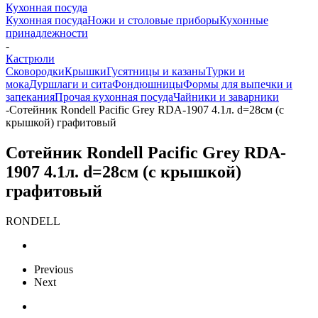
Кухонная посуда
Кухонная посуда
Ножи и столовые приборы
Кухонные
принадлежности
-
Кастрюли
Сковородки
Крышки
Гусятницы и казаны
Турки и
мока
Дуршлаги и сита
Фондюшницы
Формы для выпечки и
запекания
Прочая кухонная посуда
Чайники и заварники
-
Сотейник Rondell Pacific Grey RDA-1907 4.1л. d=28см (с
крышкой) графитовый
Сотейник Rondell Pacific Grey RDA-
1907 4.1л. d=28см (с крышкой)
графитовый
RONDELL
Previous
Next