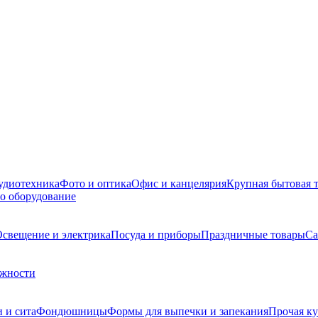
удиотехника
Фото и оптика
Офис и канцелярия
Крупная бытовая 
о оборудование
свещение и электрика
Посуда и приборы
Праздничные товары
Са
ежности
 и сита
Фондюшницы
Формы для выпечки и запекания
Прочая ку