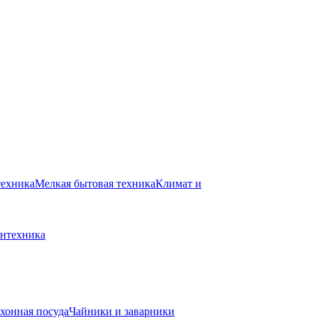
техника
Мелкая бытовая техника
Климат и
нтехника
хонная посуда
Чайники и заварники