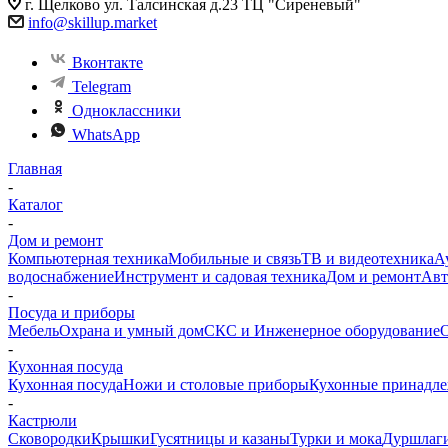
г. Щелково ул. Талсинская д.23 ТЦ "Сиреневый"
info@skillup.market
Вконтакте
Telegram
Одноклассники
WhatsApp
Главная
-
Каталог
-
Дом и ремонт
Компьютерная техника
Мобильные и связь
ТВ и видеотехника
А
водоснабжение
Инструмент и садовая техника
Дом и ремонт
Авт
-
Посуда и приборы
Мебель
Охрана и умный дом
СКС и Инженерное оборудование
О
-
Кухонная посуда
Кухонная посуда
Ножи и столовые приборы
Кухонные принадл
-
Кастрюли
Сковородки
Крышки
Гусятницы и казаны
Турки и мока
Дуршлаги