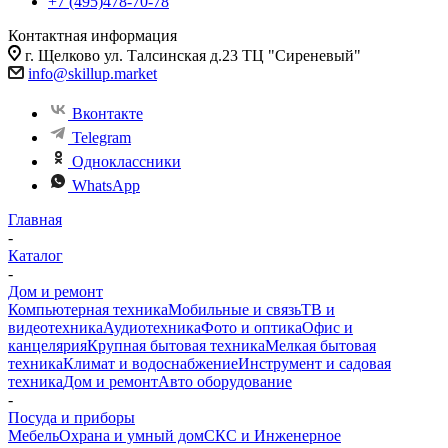
+7 (495)478-70-78
Контактная информация
г. Щелково ул. Талсинская д.23 ТЦ "Сиреневый"
info@skillup.market
Вконтакте
Telegram
Одноклассники
WhatsApp
Главная
-
Каталог
-
Дом и ремонт
Компьютерная техника
Мобильные и связь
ТВ и
видеотехника
Аудиотехника
Фото и оптика
Офис и
канцелярия
Крупная бытовая техника
Мелкая бытовая
техника
Климат и водоснабжение
Инструмент и садовая
техника
Дом и ремонт
Авто оборудование
-
Посуда и приборы
Мебель
Охрана и умный дом
СКС и Инженерное