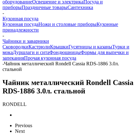
оборудование
Освещение и электрика
Посуда и
приборы
Праздничные товары
Сантехника
-
Кухонная посуда
Кухонная посуда
Ножи и столовые приборы
Кухонные
принадлежности
-
Чайники и заварники
Сковородки
Кастрюли
Крышки
Гусятницы и казаны
Турки и
мока
Дуршлаги и сита
Фондюшницы
Формы для выпечки и
запекания
Прочая кухонная посуда
-
Чайник металлический Rondell Cassia RDS-1886 3.0л.
стальной
Чайник металлический Rondell Cassia
RDS-1886 3.0л. стальной
RONDELL
Previous
Next