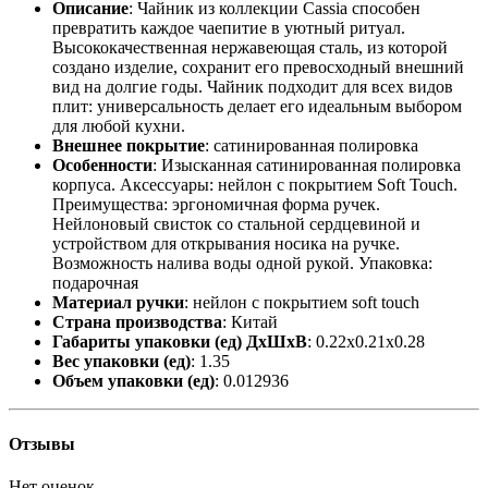
Описание
: Чайник из коллекции Cassia способен
превратить каждое чаепитие в уютный ритуал.
Высококачественная нержавеющая сталь, из которой
создано изделие, сохранит его превосходный внешний
вид на долгие годы. Чайник подходит для всех видов
плит: универсальность делает его идеальным выбором
для любой кухни.
Внешнее покрытие
: сатинированная полировка
Особенности
: Изысканная сатинированная полировка
корпуса. Аксессуары: нейлон с покрытием Soft Touch.
Преимущества: эргономичная форма ручек.
Нейлоновый свисток со стальной сердцевиной и
устройством для открывания носика на ручке.
Возможность налива воды одной рукой. Упаковка:
подарочная
Материал ручки
: нейлон с покрытием soft touch
Страна производства
: Китай
Габариты упаковки (ед) ДхШхВ
: 0.22x0.21x0.28
Вес упаковки (ед)
: 1.35
Объем упаковки (ед)
: 0.012936
Отзывы
Нет оценок