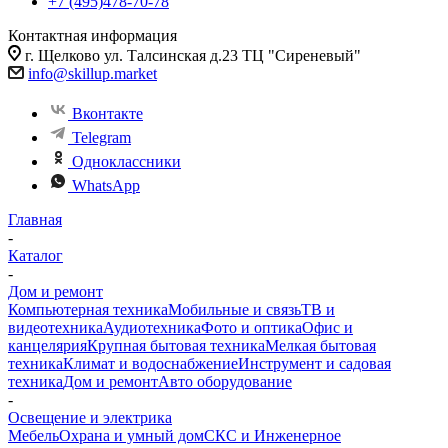
+7 (495)478-70-78
Контактная информация
г. Щелково ул. Талсинская д.23 ТЦ "Сиреневый"
info@skillup.market
Вконтакте
Telegram
Одноклассники
WhatsApp
Главная
-
Каталог
-
Дом и ремонт
Компьютерная техника
Мобильные и связь
ТВ и
видеотехника
Аудиотехника
Фото и оптика
Офис и
канцелярия
Крупная бытовая техника
Мелкая бытовая
техника
Климат и водоснабжение
Инструмент и садовая
техника
Дом и ремонт
Авто оборудование
-
Освещение и электрика
Мебель
Охрана и умный дом
СКС и Инженерное