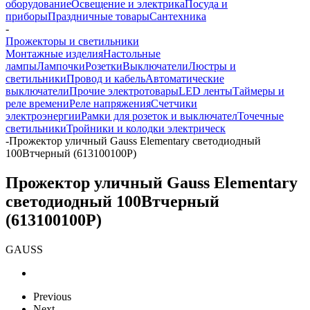
оборудование
Освещение и электрика
Посуда и
приборы
Праздничные товары
Сантехника
-
Прожекторы и светильники
Монтажные изделия
Настольные
лампы
Лампочки
Розетки
Выключатели
Люстры и
светильники
Провод и кабель
Автоматические
выключатели
Прочие электротовары
LED ленты
Таймеры и
реле времени
Реле напряжения
Счетчики
электроэнергии
Рамки для розеток и выключател
Точечные
светильники
Тройники и колодки электрическ
-
Прожектор уличный Gauss Elementary светодиодный
100Втчерный (613100100P)
Прожектор уличный Gauss Elementary
светодиодный 100Втчерный
(613100100P)
GAUSS
Previous
Next