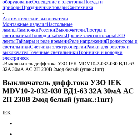
оборудование
Освещение и электрика
Посуда и
приборы
Праздничные товары
Сантехника
-
Автоматические выключатели
Монтажные изделия
Настольные
лампы
Лампочки
Розетки
Выключатели
Люстры и
светильники
Провод и кабель
Прочие электротовары
LED
ленты
Таймеры и реле времени
Реле напряжения
Прожекторы и
светильники
Счетчики электроэнергии
Рамки для розеток и
выключател
Точечные светильники
Тройники и колодки
электрическ
-
Выключатель дифф.тока УЗО IEK MDV10-2-032-030 ВД1-63
32A 30мА AC 2П 230В 2мод белый (упак.:1шт)
Выключатель дифф.тока УЗО IEK
MDV10-2-032-030 ВД1-63 32A 30мА AC
2П 230В 2мод белый (упак.:1шт)
IEK