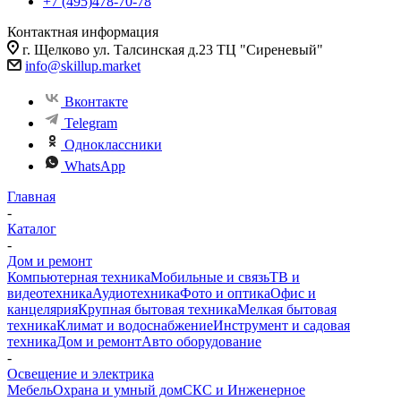
+7 (495)478-70-78
Контактная информация
г. Щелково ул. Талсинская д.23 ТЦ "Сиреневый"
info@skillup.market
Вконтакте
Telegram
Одноклассники
WhatsApp
Главная
-
Каталог
-
Дом и ремонт
Компьютерная техника
Мобильные и связь
ТВ и
видеотехника
Аудиотехника
Фото и оптика
Офис и
канцелярия
Крупная бытовая техника
Мелкая бытовая
техника
Климат и водоснабжение
Инструмент и садовая
техника
Дом и ремонт
Авто оборудование
-
Освещение и электрика
Мебель
Охрана и умный дом
СКС и Инженерное