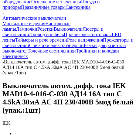
оборудование
Освещение и электрика
Посуда и
приборы
Праздничные товары
Сантехника
-
Автоматические выключатели
Монтажные изделия
Настольные
лампы
Лампочки
Розетки
Выключатели
Люстры и
светильники
Провод и кабель
Прочие электротовары
LED
ленты
Таймеры и реле времени
Реле напряжения
Прожекторы и
светильники
Счетчики электроэнергии
Рамки для розеток и
выключател
Точечные светильники
Тройники и колодки
электрическ
-
Выключатель автом. дифф. тока IEK MAD10-4-016-C-030
АД14 16A тип C 4.5kA 30мА AC 4П 230/400В 5мод белый
(упак.:1шт)
Выключатель автом. дифф. тока IEK
MAD10-4-016-C-030 АД14 16A тип C
4.5kA 30мА AC 4П 230/400В 5мод белый
(упак.:1шт)
IEK