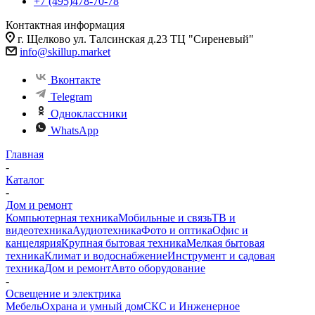
+7 (495)478-70-78
Контактная информация
г. Щелково ул. Талсинская д.23 ТЦ "Сиреневый"
info@skillup.market
Вконтакте
Telegram
Одноклассники
WhatsApp
Главная
-
Каталог
-
Дом и ремонт
Компьютерная техника
Мобильные и связь
ТВ и
видеотехника
Аудиотехника
Фото и оптика
Офис и
канцелярия
Крупная бытовая техника
Мелкая бытовая
техника
Климат и водоснабжение
Инструмент и садовая
техника
Дом и ремонт
Авто оборудование
-
Освещение и электрика
Мебель
Охрана и умный дом
СКС и Инженерное