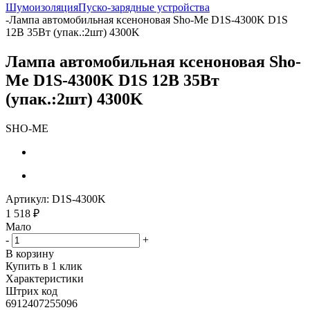
Шумоизоляция
Пуско-зарядные устройства
-
Лампа автомобильная ксеноновая Sho-Me D1S-4300K D1S
12В 35Вт (упак.:2шт) 4300K
Лампа автомобильная ксеноновая Sho-
Me D1S-4300K D1S 12В 35Вт
(упак.:2шт) 4300K
SHO-ME
Артикул:
D1S-4300K
1 518
₽
Мало
-
+
В корзину
Купить в 1 клик
Характеристики
Штрих код
6912407255096