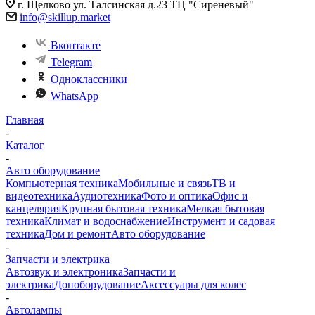
г. Щелково ул. Талсинская д.23 ТЦ "Сиреневый"
info@skillup.market
Вконтакте
Telegram
Одноклассники
WhatsApp
Главная
-
Каталог
-
Авто оборудование
Компьютерная техника
Мобильные и связь
ТВ и
видеотехника
Аудиотехника
Фото и оптика
Офис и
канцелярия
Крупная бытовая техника
Мелкая бытовая
техника
Климат и водоснабжение
Инструмент и садовая
техника
Дом и ремонт
Авто оборудование
-
Запчасти и электрика
Автозвук и электроника
Запчасти и
электрика
Допоборудование
Аксессуары для колес
-
Автолампы