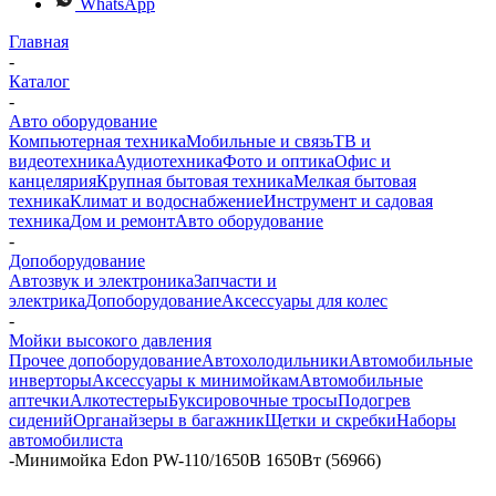
WhatsApp
Главная
-
Каталог
-
Авто оборудование
Компьютерная техника
Мобильные и связь
ТВ и
видеотехника
Аудиотехника
Фото и оптика
Офис и
канцелярия
Крупная бытовая техника
Мелкая бытовая
техника
Климат и водоснабжение
Инструмент и садовая
техника
Дом и ремонт
Авто оборудование
-
Допоборудование
Автозвук и электроника
Запчасти и
электрика
Допоборудование
Аксессуары для колес
-
Мойки высокого давления
Прочее допоборудование
Автохолодильники
Автомобильные
инверторы
Аксессуары к минимойкам
Автомобильные
аптечки
Алкотестеры
Буксировочные тросы
Подогрев
сидений
Органайзеры в багажник
Щетки и скребки
Наборы
автомобилиста
-
Минимойка Edon PW-110/1650B 1650Вт (56966)