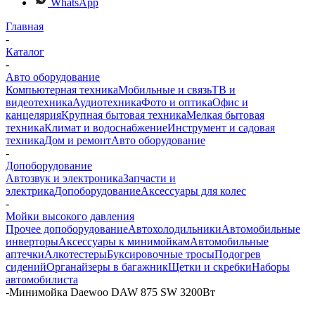
WhatsApp
Главная
-
Каталог
-
Авто оборудование
Компьютерная техника
Мобильные и связь
ТВ и
видеотехника
Аудиотехника
Фото и оптика
Офис и
канцелярия
Крупная бытовая техника
Мелкая бытовая
техника
Климат и водоснабжение
Инструмент и садовая
техника
Дом и ремонт
Авто оборудование
-
Допоборудование
Автозвук и электроника
Запчасти и
электрика
Допоборудование
Аксессуары для колес
-
Мойки высокого давления
Прочее допоборудование
Автохолодильники
Автомобильные
инверторы
Аксессуары к минимойкам
Автомобильные
аптечки
Алкотестеры
Буксировочные тросы
Подогрев
сидений
Органайзеры в багажник
Щетки и скребки
Наборы
автомобилиста
-
Минимойка Daewoo DAW 875 SW 3200Вт