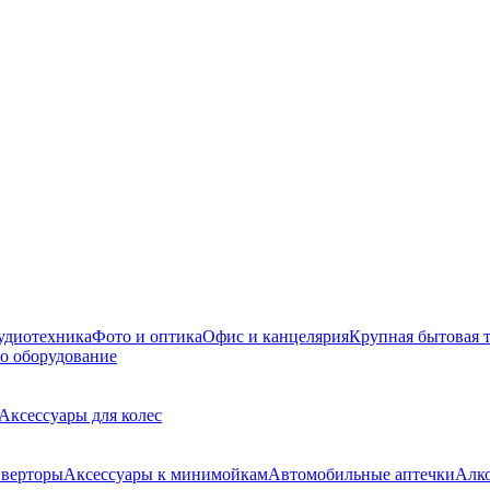
удиотехника
Фото и оптика
Офис и канцелярия
Крупная бытовая 
о оборудование
Аксессуары для колес
верторы
Аксессуары к минимойкам
Автомобильные аптечки
Алк