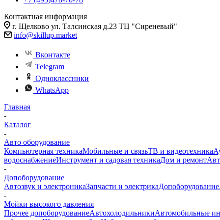
Контактная информация
г. Щелково ул. Талсинская д.23 ТЦ "Сиреневый"
info@skillup.market
Вконтакте
Telegram
Одноклассники
WhatsApp
Главная
-
Каталог
-
Авто оборудование
Компьютерная техника
Мобильные и связь
ТВ и видеотехника
А
водоснабжение
Инструмент и садовая техника
Дом и ремонт
Авт
-
Допоборудование
Автозвук и электроника
Запчасти и электрика
Допоборудование
-
Мойки высокого давления
Прочее допоборудование
Автохолодильники
Автомобильные ин