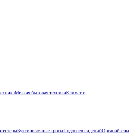
техника
Мелкая бытовая техника
Климат и
отестеры
Буксировочные тросы
Подогрев сидений
Органайзеры