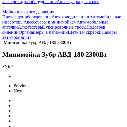
электрика
Допоборудование
Аксессуары для колес
-
Мойки высокого давления
Прочее допоборудование
Автохолодильники
Автомобильные
инверторы
Аксессуары к минимойкам
Автомобильные
аптечки
Алкотестеры
Буксировочные тросы
Подогрев
сидений
Органайзеры в багажник
Щетки и скребки
Наборы
автомобилиста
-
Минимойка Зубр АВД-180 2300Вт
Минимойка Зубр АВД-180 2300Вт
ЗУБР
Previous
Next