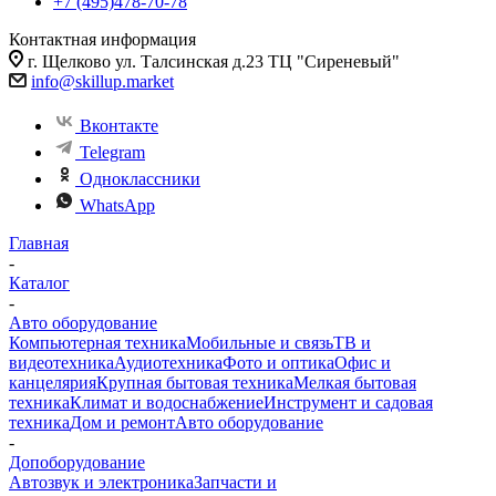
+7 (495)478-70-78
Контактная информация
г. Щелково ул. Талсинская д.23 ТЦ "Сиреневый"
info@skillup.market
Вконтакте
Telegram
Одноклассники
WhatsApp
Главная
-
Каталог
-
Авто оборудование
Компьютерная техника
Мобильные и связь
ТВ и
видеотехника
Аудиотехника
Фото и оптика
Офис и
канцелярия
Крупная бытовая техника
Мелкая бытовая
техника
Климат и водоснабжение
Инструмент и садовая
техника
Дом и ремонт
Авто оборудование
-
Допоборудование
Автозвук и электроника
Запчасти и