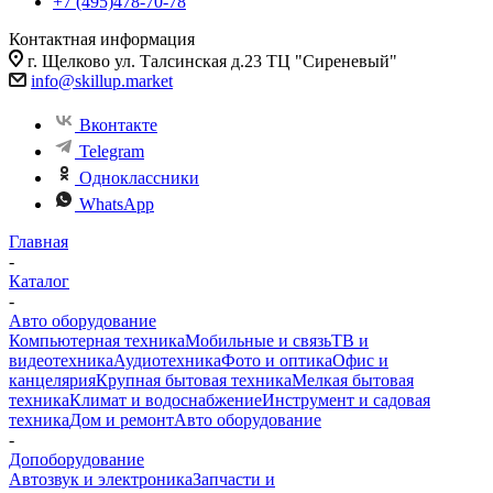
+7 (495)478-70-78
Контактная информация
г. Щелково ул. Талсинская д.23 ТЦ "Сиреневый"
info@skillup.market
Вконтакте
Telegram
Одноклассники
WhatsApp
Главная
-
Каталог
-
Авто оборудование
Компьютерная техника
Мобильные и связь
ТВ и
видеотехника
Аудиотехника
Фото и оптика
Офис и
канцелярия
Крупная бытовая техника
Мелкая бытовая
техника
Климат и водоснабжение
Инструмент и садовая
техника
Дом и ремонт
Авто оборудование
-
Допоборудование
Автозвук и электроника
Запчасти и