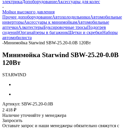
электрика
Допоборудование
Аксессуары для колес
-
Мойки высокого давления
Прочее допоборудование
Автохолодильники
Автомобильные
инверторы
Аксессуары к минимойкам
Автомобильные
аптечки
Алкотестеры
Буксировочные тросы
Подогрев
сидений
Органайзеры в багажник
Щетки и скребки
Наборы
автомобилиста
-
Минимойка Starwind SBW-25.20-0.0B 120Вт
Минимойка Starwind SBW-25.20-0.0B
120Вт
STARWIND
Артикул:
SBW-25.20-0.0B
2 418
₽
Наличие уточняйте у менеджера
Запросить
Оставьте запрос и наши менеджеры обязательно свяжутся с