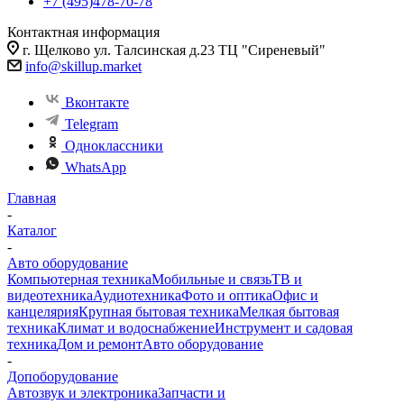
+7 (495)478-70-78
Контактная информация
г. Щелково ул. Талсинская д.23 ТЦ "Сиреневый"
info@skillup.market
Вконтакте
Telegram
Одноклассники
WhatsApp
Главная
-
Каталог
-
Авто оборудование
Компьютерная техника
Мобильные и связь
ТВ и
видеотехника
Аудиотехника
Фото и оптика
Офис и
канцелярия
Крупная бытовая техника
Мелкая бытовая
техника
Климат и водоснабжение
Инструмент и садовая
техника
Дом и ремонт
Авто оборудование
-
Допоборудование
Автозвук и электроника
Запчасти и