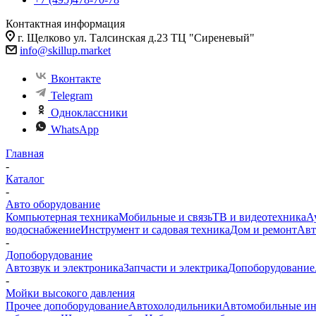
Контактная информация
г. Щелково ул. Талсинская д.23 ТЦ "Сиреневый"
info@skillup.market
Вконтакте
Telegram
Одноклассники
WhatsApp
Главная
-
Каталог
-
Авто оборудование
Компьютерная техника
Мобильные и связь
ТВ и видеотехника
А
водоснабжение
Инструмент и садовая техника
Дом и ремонт
Авт
-
Допоборудование
Автозвук и электроника
Запчасти и электрика
Допоборудование
-
Мойки высокого давления
Прочее допоборудование
Автохолодильники
Автомобильные ин