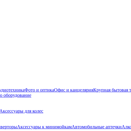
удиотехника
Фото и оптика
Офис и канцелярия
Крупная бытовая 
о оборудование
Аксессуары для колес
верторы
Аксессуары к минимойкам
Автомобильные аптечки
Алк