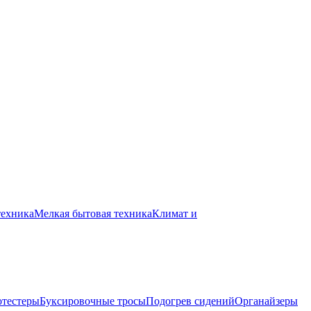
техника
Мелкая бытовая техника
Климат и
отестеры
Буксировочные тросы
Подогрев сидений
Органайзеры