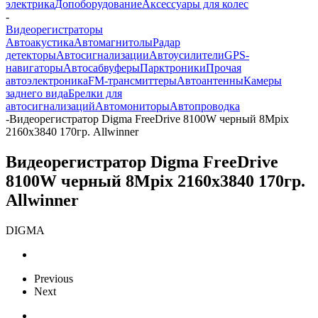
электрика
Допоборудование
Аксессуары для колес
-
Видеорегистраторы
Автоакустика
Автомагнитолы
Радар
детекторы
Автосигнализации
Автоусилители
GPS-
навигаторы
Автосабвуферы
Парктроники
Прочая
автоэлектроника
FM-трансмиттеры
Автоантенны
Камеры
заднего вида
Брелки для
автосигнализаций
Автомониторы
Автопроводка
-
Видеорегистратор Digma FreeDrive 8100W черный 8Mpix
2160x3840 170гр. Allwinner
Видеорегистратор Digma FreeDrive
8100W черный 8Mpix 2160x3840 170гр.
Allwinner
DIGMA
Previous
Next