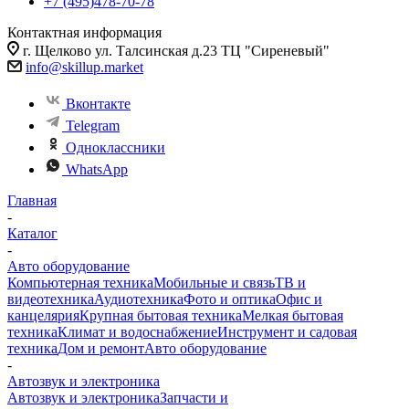
+7 (495)478-70-78
Контактная информация
г. Щелково ул. Талсинская д.23 ТЦ "Сиреневый"
info@skillup.market
Вконтакте
Telegram
Одноклассники
WhatsApp
Главная
-
Каталог
-
Авто оборудование
Компьютерная техника
Мобильные и связь
ТВ и
видеотехника
Аудиотехника
Фото и оптика
Офис и
канцелярия
Крупная бытовая техника
Мелкая бытовая
техника
Климат и водоснабжение
Инструмент и садовая
техника
Дом и ремонт
Авто оборудование
-
Автозвук и электроника
Автозвук и электроника
Запчасти и