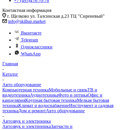
+7 (495)478-70-78
Контактная информация
г. Щелково ул. Талсинская д.23 ТЦ "Сиреневый"
info@skillup.market
Вконтакте
Telegram
Одноклассники
WhatsApp
Главная
-
Каталог
-
Авто оборудование
Компьютерная техника
Мобильные и связь
ТВ и
видеотехника
Аудиотехника
Фото и оптика
Офис и
канцелярия
Крупная бытовая техника
Мелкая бытовая
техника
Климат и водоснабжение
Инструмент и садовая
техника
Дом и ремонт
Авто оборудование
-
Автозвук и электроника
Автозвук и электроника
Запчасти и