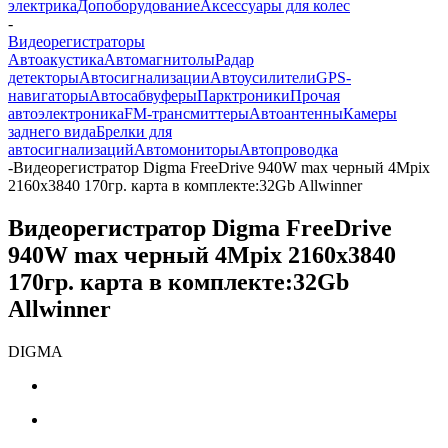
электрика
Допоборудование
Аксессуары для колес
-
Видеорегистраторы
Автоакустика
Автомагнитолы
Радар
детекторы
Автосигнализации
Автоусилители
GPS-
навигаторы
Автосабвуферы
Парктроники
Прочая
автоэлектроника
FM-трансмиттеры
Автоантенны
Камеры
заднего вида
Брелки для
автосигнализаций
Автомониторы
Автопроводка
-
Видеорегистратор Digma FreeDrive 940W max черный 4Mpix
2160x3840 170гр. карта в комплекте:32Gb Allwinner
Видеорегистратор Digma FreeDrive
940W max черный 4Mpix 2160x3840
170гр. карта в комплекте:32Gb
Allwinner
DIGMA