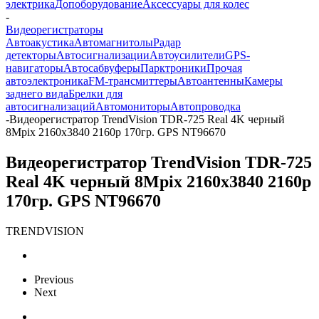
электрика
Допоборудование
Аксессуары для колес
-
Видеорегистраторы
Автоакустика
Автомагнитолы
Радар
детекторы
Автосигнализации
Автоусилители
GPS-
навигаторы
Автосабвуферы
Парктроники
Прочая
автоэлектроника
FM-трансмиттеры
Автоантенны
Камеры
заднего вида
Брелки для
автосигнализаций
Автомониторы
Автопроводка
-
Видеорегистратор TrendVision TDR-725 Real 4K черный
8Mpix 2160x3840 2160p 170гр. GPS NT96670
Видеорегистратор TrendVision TDR-725
Real 4K черный 8Mpix 2160x3840 2160p
170гр. GPS NT96670
TRENDVISION
Previous
Next