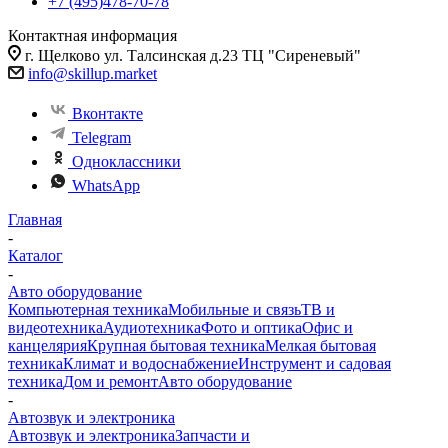
+7 (495)478-70-78
Контактная информация
г. Щелково ул. Талсинская д.23 ТЦ "Сиреневый"
info@skillup.market
Вконтакте
Telegram
Одноклассники
WhatsApp
Главная
-
Каталог
-
Авто оборудование
Компьютерная техника
Мобильные и связь
ТВ и
видеотехника
Аудиотехника
Фото и оптика
Офис и
канцелярия
Крупная бытовая техника
Мелкая бытовая
техника
Климат и водоснабжение
Инструмент и садовая
техника
Дом и ремонт
Авто оборудование
-
Автозвук и электроника
Автозвук и электроника
Запчасти и