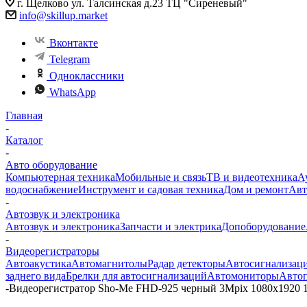
г. Щелково ул. Талсинская д.23 ТЦ "Сиреневый"
info@skillup.market
Вконтакте
Telegram
Одноклассники
WhatsApp
Главная
-
Каталог
-
Авто оборудование
Компьютерная техника
Мобильные и связь
ТВ и видеотехника
А
водоснабжение
Инструмент и садовая техника
Дом и ремонт
Авт
-
Автозвук и электроника
Автозвук и электроника
Запчасти и электрика
Допоборудование
-
Видеорегистраторы
Автоакустика
Автомагнитолы
Радар детекторы
Автосигнализац
заднего вида
Брелки для автосигнализаций
Автомониторы
Авто
-
Видеорегистратор Sho-Me FHD-925 черный 3Mpix 1080x1920 1