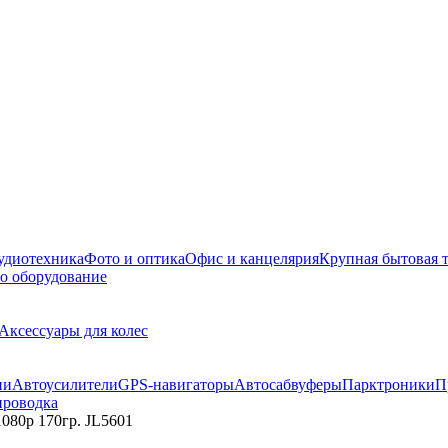
удиотехника
Фото и оптика
Офис и канцелярия
Крупная бытовая 
о оборудование
Аксессуары для колес
ии
Автоусилители
GPS-навигаторы
Автосабвуферы
Парктроники
П
проводка
080p 170гр. JL5601