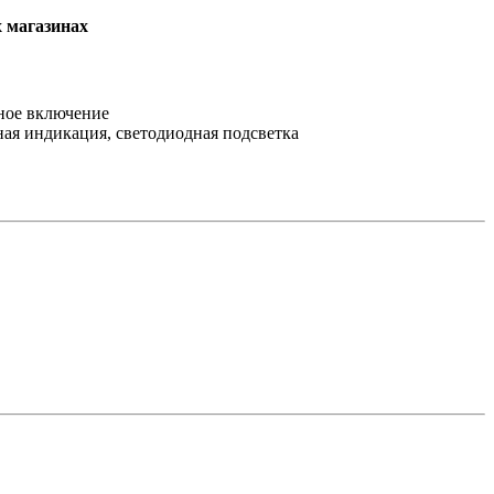
х магазинах
чное включение
ная индикация, светодиодная подсветка