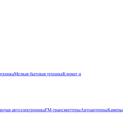
техника
Мелкая бытовая техника
Климат и
рочая автоэлектроника
FM-трансмиттеры
Автоантенны
Камеры