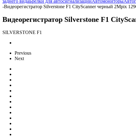
заднего вида
Брелки для автосигнализаций
Автомониторы
Авто
-
Видеорегистратор Silverstone F1 CityScanner черный 2Mpix 1
Видеорегистратор Silverstone F1 CityS
SILVERSTONE F1
Previous
Next