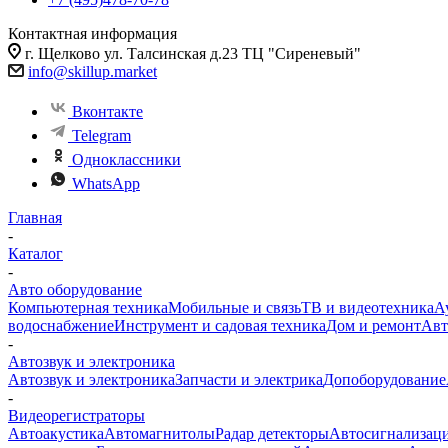
Контактная информация
г. Щелково ул. Талсинская д.23 ТЦ "Сиреневый"
info@skillup.market
Вконтакте
Telegram
Одноклассники
WhatsApp
Главная
-
Каталог
-
Авто оборудование
Компьютерная техника
Мобильные и связь
ТВ и видеотехника
А
водоснабжение
Инструмент и садовая техника
Дом и ремонт
Авт
-
Автозвук и электроника
Автозвук и электроника
Запчасти и электрика
Допоборудование
-
Видеорегистраторы
Автоакустика
Автомагнитолы
Радар детекторы
Автосигнализац