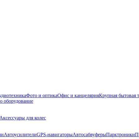
удиотехника
Фото и оптика
Офис и канцелярия
Крупная бытовая 
о оборудование
Аксессуары для колес
ии
Автоусилители
GPS-навигаторы
Автосабвуферы
Парктроники
П