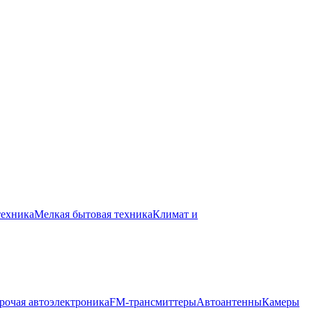
техника
Мелкая бытовая техника
Климат и
рочая автоэлектроника
FM-трансмиттеры
Автоантенны
Камеры