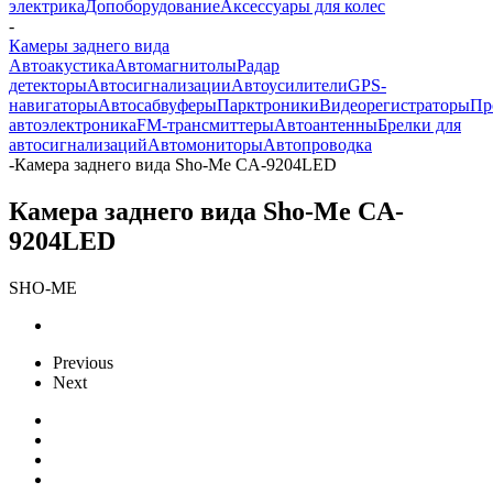
электрика
Допоборудование
Аксессуары для колес
-
Камеры заднего вида
Автоакустика
Автомагнитолы
Радар
детекторы
Автосигнализации
Автоусилители
GPS-
навигаторы
Автосабвуферы
Парктроники
Видеорегистраторы
Пр
автоэлектроника
FM-трансмиттеры
Автоантенны
Брелки для
автосигнализаций
Автомониторы
Автопроводка
-
Камера заднего вида Sho-Me CA-9204LED
Камера заднего вида Sho-Me CA-
9204LED
SHO-ME
Previous
Next