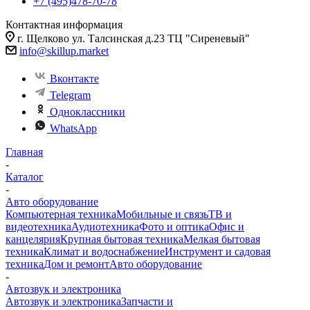
+7 (495)478-70-78
Контактная информация
г. Щелково ул. Талсинская д.23 ТЦ "Сиреневый"
info@skillup.market
Вконтакте
Telegram
Одноклассники
WhatsApp
Главная
-
Каталог
-
Авто оборудование
Компьютерная техника
Мобильные и связь
ТВ и
видеотехника
Аудиотехника
Фото и оптика
Офис и
канцелярия
Крупная бытовая техника
Мелкая бытовая
техника
Климат и водоснабжение
Инструмент и садовая
техника
Дом и ремонт
Авто оборудование
-
Автозвук и электроника
Автозвук и электроника
Запчасти и