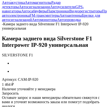
Автоакустика
Автомагнитолы
Радар
детекторы
Автосигнализации
Автоусилители
GPS-
навигаторы
Автосабвуферы
Парктроники
Видеорегистраторы
Пр
автоэлектроника
FM-трансмиттеры
Автоантенны
Брелки для
автосигнализаций
Автомониторы
Автопроводка
-
Камера заднего вида Silverstone F1 Interpower IP-920
универсальная
Камера заднего вида Silverstone F1
Interpower IP-920 универсальная
SILVERSTONE F1
Артикул:
CAM-IP-920
1 464
₽
Наличие уточняйте у менеджера
Запросить
Оставьте запрос и наши менеджеры обязательно свяжутся с
вами и уточнят возможность заказа или помогут подобрать
аналоги.