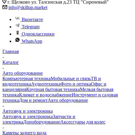
г. Щелково ул. Талсинская д.23 ТЦ "Сиреневый"
info@skillup.market
Вконтакте
Telegram
Одноклассники
WhatsApp
Главная
-
Каталог
-
Авто оборудование
Компьютерная техника
Мобильные и связь
ТВ и
видеотехника
Аудиотехника
Фото и оптика
Офис и
канцелярия
Крупная бытовая техника
Мелкая бытовая
техника
Климат и водоснабжение
Инструмент и садовая
техника
Дом и ремонт
Авто оборудование
-
Автозвук и электроника
Автозвук и электроника
Запчасти и
электрика
Допоборудование
Аксессуары для колес
-
Камеры заднего вида