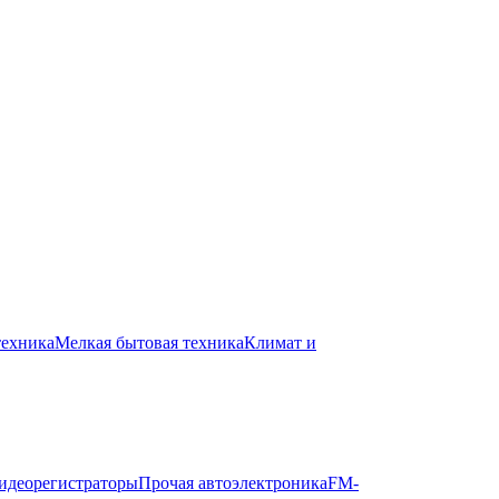
техника
Мелкая бытовая техника
Климат и
идеорегистраторы
Прочая автоэлектроника
FM-