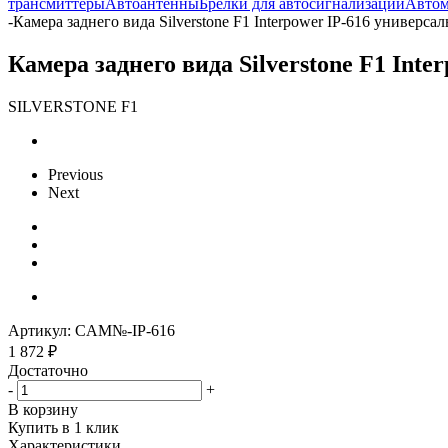
трансмиттеры
Автоантенны
Брелки для автосигнализаций
Авто
-
Камера заднего вида Silverstone F1 Interpower IP-616 универсал
Камера заднего вида Silverstone F1 Int
SILVERSTONE F1
Previous
Next
Артикул:
CAM№-IP-616
1 872
₽
Достаточно
-
+
В корзину
Купить в 1 клик
Характеристики