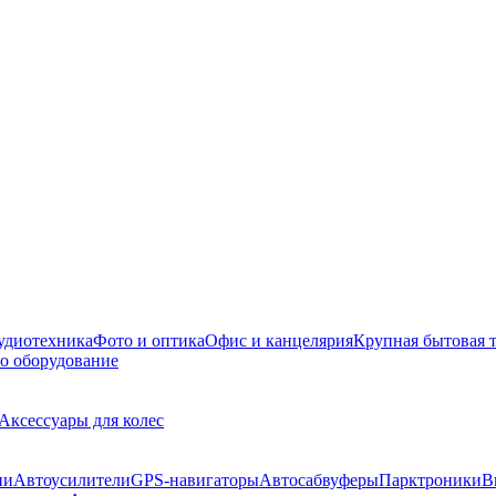
удиотехника
Фото и оптика
Офис и канцелярия
Крупная бытовая 
о оборудование
Аксессуары для колес
ии
Автоусилители
GPS-навигаторы
Автосабвуферы
Парктроники
В