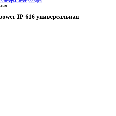
мониторы
Автопроводка
ьная
erpower IP-616 универсальная