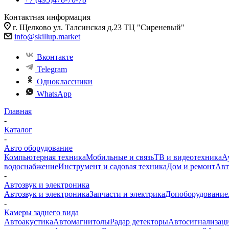
Контактная информация
г. Щелково ул. Талсинская д.23 ТЦ "Сиреневый"
info@skillup.market
Вконтакте
Telegram
Одноклассники
WhatsApp
Главная
-
Каталог
-
Авто оборудование
Компьютерная техника
Мобильные и связь
ТВ и видеотехника
А
водоснабжение
Инструмент и садовая техника
Дом и ремонт
Авт
-
Автозвук и электроника
Автозвук и электроника
Запчасти и электрика
Допоборудование
-
Камеры заднего вида
Автоакустика
Автомагнитолы
Радар детекторы
Автосигнализац