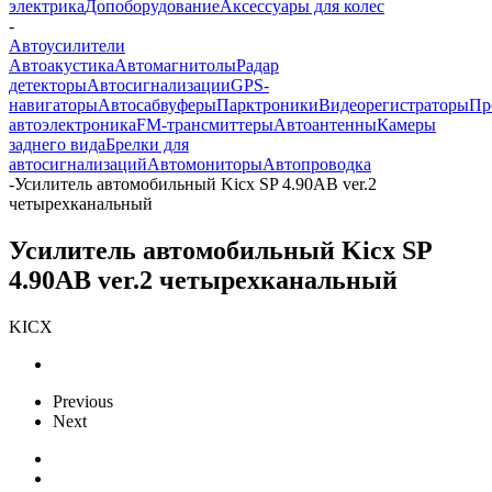
электрика
Допоборудование
Аксессуары для колес
-
Автоусилители
Автоакустика
Автомагнитолы
Радар
детекторы
Автосигнализации
GPS-
навигаторы
Автосабвуферы
Парктроники
Видеорегистраторы
Пр
автоэлектроника
FM-трансмиттеры
Автоантенны
Камеры
заднего вида
Брелки для
автосигнализаций
Автомониторы
Автопроводка
-
Усилитель автомобильный Kicx SP 4.90AB ver.2
четырехканальный
Усилитель автомобильный Kicx SP
4.90AB ver.2 четырехканальный
KICX
Previous
Next