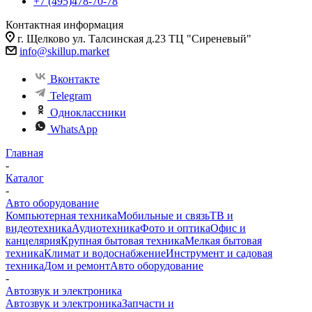
+7 (495)478-70-78
Контактная информация
г. Щелково ул. Талсинская д.23 ТЦ "Сиреневый"
info@skillup.market
Вконтакте
Telegram
Одноклассники
WhatsApp
Главная
-
Каталог
-
Авто оборудование
Компьютерная техника
Мобильные и связь
ТВ и
видеотехника
Аудиотехника
Фото и оптика
Офис и
канцелярия
Крупная бытовая техника
Мелкая бытовая
техника
Климат и водоснабжение
Инструмент и садовая
техника
Дом и ремонт
Авто оборудование
-
Автозвук и электроника
Автозвук и электроника
Запчасти и