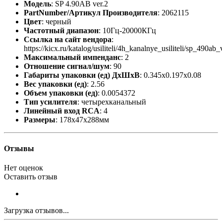
Модель
: SP 4.90AB ver.2
PartNumber/Артикул Производителя
: 2062115
Цвет
: черный
Частотный диапазон
: 10Гц-20000КГц
Ссылка на сайт вендора
:
https://kicx.ru/katalog/usiliteli/4h_kanalnye_usiliteli/sp_490ab_
Максимальный импенданс
: 2
Отношение сигнал/шум
: 90
Габариты упаковки (ед) ДхШхВ
: 0.345x0.197x0.08
Вес упаковки (ед)
: 2.56
Объем упаковки (ед)
: 0.0054372
Тип усилителя
: четырехканальный
Линейный вход RCA
: 4
Размеры
: 178x47x288мм
Отзывы
Нет оценок
Оставить отзыв
Загрузка отзывов...