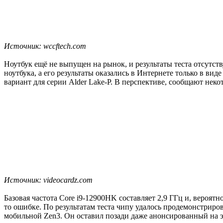
Источник: wccftech.com
Ноутбук ещё не выпущен на рынок, и результаты теста отсутст
ноутбука, а его результаты оказались в Интернете только в вид
вариант для серии Alder Lake-P. В перспективе, сообщают неко
Источник: videocardz.com
Базовая частота Core i9-12900HK составляет 2,9 ГГц и, вероятн
то ошибке. По результатам теста чипу удалось продемонстрир
мобильной Zen3. Он оставил позади даже анонсированный на э