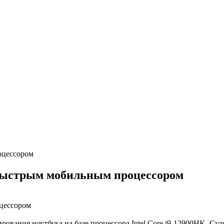
оцессором
м быстрым мобильным процессором
оцессором
рования ноутбука на базе процессора Intel Core i9-12900HK. Су