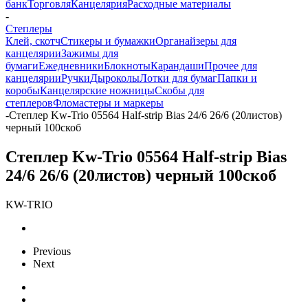
банк
Торговля
Канцелярия
Расходные материалы
-
Степлеры
Клей, скотч
Стикеры и бумажки
Органайзеры для
канцелярии
Зажимы для
бумаги
Ежедневники
Блокноты
Карандаши
Прочее для
канцелярии
Ручки
Дыроколы
Лотки для бумаг
Папки и
коробы
Канцелярские ножницы
Скобы для
степлеров
Фломастеры и маркеры
-
Степлер Kw-Trio 05564 Half-strip Bias 24/6 26/6 (20листов)
черный 100скоб
Степлер Kw-Trio 05564 Half-strip Bias
24/6 26/6 (20листов) черный 100скоб
KW-TRIO
Previous
Next