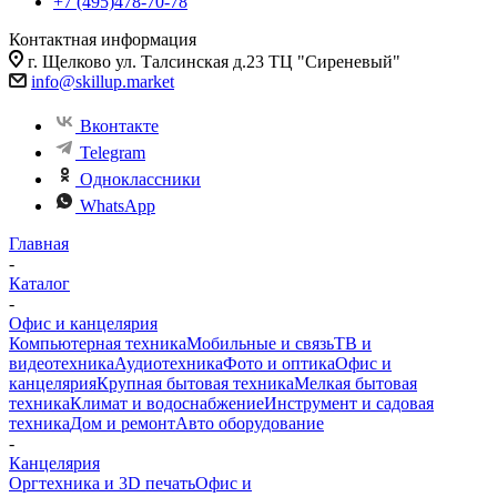
+7 (495)478-70-78
Контактная информация
г. Щелково ул. Талсинская д.23 ТЦ "Сиреневый"
info@skillup.market
Вконтакте
Telegram
Одноклассники
WhatsApp
Главная
-
Каталог
-
Офис и канцелярия
Компьютерная техника
Мобильные и связь
ТВ и
видеотехника
Аудиотехника
Фото и оптика
Офис и
канцелярия
Крупная бытовая техника
Мелкая бытовая
техника
Климат и водоснабжение
Инструмент и садовая
техника
Дом и ремонт
Авто оборудование
-
Канцелярия
Оргтехника и 3D печать
Офис и