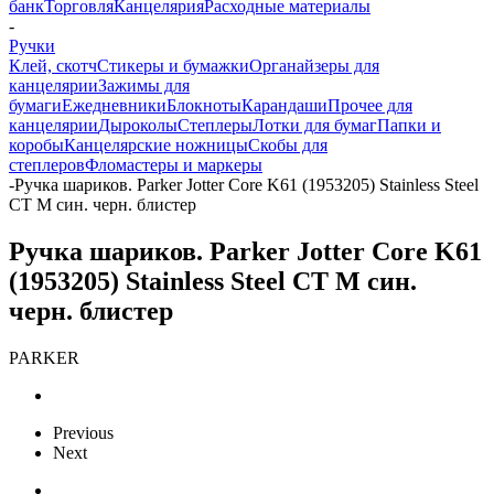
банк
Торговля
Канцелярия
Расходные материалы
-
Ручки
Клей, скотч
Стикеры и бумажки
Органайзеры для
канцелярии
Зажимы для
бумаги
Ежедневники
Блокноты
Карандаши
Прочее для
канцелярии
Дыроколы
Степлеры
Лотки для бумаг
Папки и
коробы
Канцелярские ножницы
Скобы для
степлеров
Фломастеры и маркеры
-
Ручка шариков. Parker Jotter Core K61 (1953205) Stainless Steel
CT M син. черн. блистер
Ручка шариков. Parker Jotter Core K61
(1953205) Stainless Steel CT M син.
черн. блистер
PARKER
Previous
Next