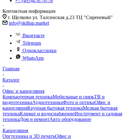
+7 (495)478-70-78
Контактная информация
г. Щелково ул. Талсинская д.23 ТЦ "Сиреневый"
info@skillup.market
Вконтакте
Telegram
Одноклассники
WhatsApp
Главная
-
Каталог
-
Офис и канцелярия
Компьютерная техника
Мобильные и связь
ТВ и
видеотехника
Аудиотехника
Фото и оптика
Офис и
канцелярия
Крупная бытовая техника
Мелкая бытовая
техника
Климат и водоснабжение
Инструмент и садовая
техника
Дом и ремонт
Авто оборудование
-
Канцелярия
Оргтехника и 3D печать
Офис и