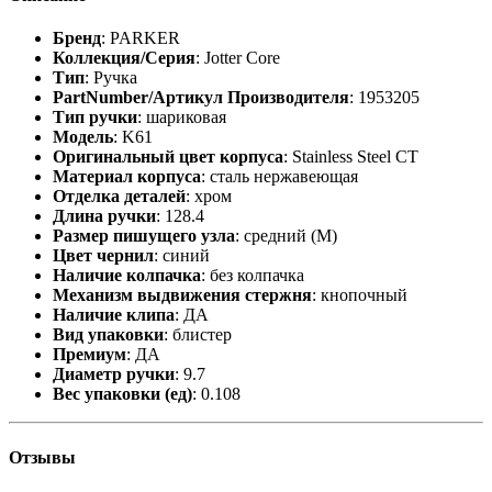
Бренд
: PARKER
Коллекция/Серия
: Jotter Core
Тип
: Ручка
PartNumber/Артикул Производителя
: 1953205
Тип ручки
: шариковая
Модель
: K61
Оригинальный цвет корпуса
: Stainless Steel CT
Материал корпуса
: сталь нержавеющая
Отделка деталей
: хром
Длина ручки
: 128.4
Размер пишущего узла
: средний (M)
Цвет чернил
: синий
Наличие колпачка
: без колпачка
Механизм выдвижения стержня
: кнопочный
Наличие клипа
: ДА
Вид упаковки
: блистер
Премиум
: ДА
Диаметр ручки
: 9.7
Вес упаковки (ед)
: 0.108
Отзывы