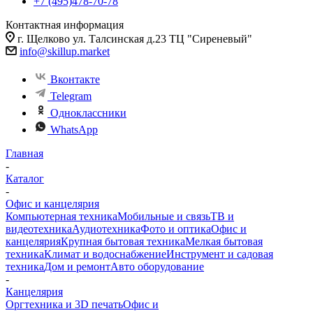
+7 (495)478-70-78
Контактная информация
г. Щелково ул. Талсинская д.23 ТЦ "Сиреневый"
info@skillup.market
Вконтакте
Telegram
Одноклассники
WhatsApp
Главная
-
Каталог
-
Офис и канцелярия
Компьютерная техника
Мобильные и связь
ТВ и
видеотехника
Аудиотехника
Фото и оптика
Офис и
канцелярия
Крупная бытовая техника
Мелкая бытовая
техника
Климат и водоснабжение
Инструмент и садовая
техника
Дом и ремонт
Авто оборудование
-
Канцелярия
Оргтехника и 3D печать
Офис и