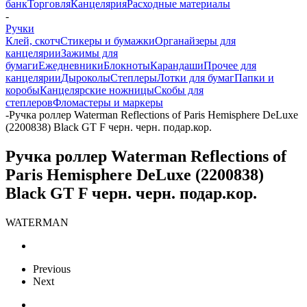
банк
Торговля
Канцелярия
Расходные материалы
-
Ручки
Клей, скотч
Стикеры и бумажки
Органайзеры для
канцелярии
Зажимы для
бумаги
Ежедневники
Блокноты
Карандаши
Прочее для
канцелярии
Дыроколы
Степлеры
Лотки для бумаг
Папки и
коробы
Канцелярские ножницы
Скобы для
степлеров
Фломастеры и маркеры
-
Ручка роллер Waterman Reflections of Paris Hemisphere DeLuxe
(2200838) Black GT F черн. черн. подар.кор.
Ручка роллер Waterman Reflections of
Paris Hemisphere DeLuxe (2200838)
Black GT F черн. черн. подар.кор.
WATERMAN
Previous
Next