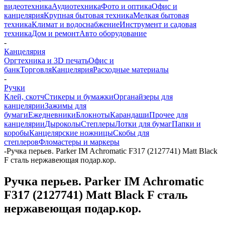
видеотехника
Аудиотехника
Фото и оптика
Офис и
канцелярия
Крупная бытовая техника
Мелкая бытовая
техника
Климат и водоснабжение
Инструмент и садовая
техника
Дом и ремонт
Авто оборудование
-
Канцелярия
Оргтехника и 3D печать
Офис и
банк
Торговля
Канцелярия
Расходные материалы
-
Ручки
Клей, скотч
Стикеры и бумажки
Органайзеры для
канцелярии
Зажимы для
бумаги
Ежедневники
Блокноты
Карандаши
Прочее для
канцелярии
Дыроколы
Степлеры
Лотки для бумаг
Папки и
коробы
Канцелярские ножницы
Скобы для
степлеров
Фломастеры и маркеры
-
Ручка перьев. Parker IM Achromatic F317 (2127741) Matt Black
F сталь нержавеющая подар.кор.
Ручка перьев. Parker IM Achromatic
F317 (2127741) Matt Black F сталь
нержавеющая подар.кор.