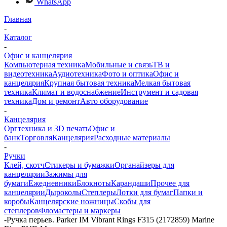
WhatsApp
Главная
-
Каталог
-
Офис и канцелярия
Компьютерная техника
Мобильные и связь
ТВ и
видеотехника
Аудиотехника
Фото и оптика
Офис и
канцелярия
Крупная бытовая техника
Мелкая бытовая
техника
Климат и водоснабжение
Инструмент и садовая
техника
Дом и ремонт
Авто оборудование
-
Канцелярия
Оргтехника и 3D печать
Офис и
банк
Торговля
Канцелярия
Расходные материалы
-
Ручки
Клей, скотч
Стикеры и бумажки
Органайзеры для
канцелярии
Зажимы для
бумаги
Ежедневники
Блокноты
Карандаши
Прочее для
канцелярии
Дыроколы
Степлеры
Лотки для бумаг
Папки и
коробы
Канцелярские ножницы
Скобы для
степлеров
Фломастеры и маркеры
-
Ручка перьев. Parker IM Vibrant Rings F315 (2172859) Marine