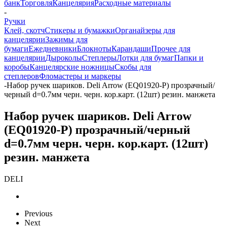
банк
Торговля
Канцелярия
Расходные материалы
-
Ручки
Клей, скотч
Стикеры и бумажки
Органайзеры для
канцелярии
Зажимы для
бумаги
Ежедневники
Блокноты
Карандаши
Прочее для
канцелярии
Дыроколы
Степлеры
Лотки для бумаг
Папки и
коробы
Канцелярские ножницы
Скобы для
степлеров
Фломастеры и маркеры
-
Набор ручек шариков. Deli Arrow (EQ01920-P) прозрачный/
черный d=0.7мм черн. черн. кор.карт. (12шт) резин. манжета
Набор ручек шариков. Deli Arrow
(EQ01920-P) прозрачный/черный
d=0.7мм черн. черн. кор.карт. (12шт)
резин. манжета
DELI
Previous
Next