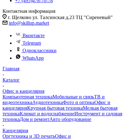
+7 (495)478-70-78
Контактная информация
г. Щелково ул. Талсинская д.23 ТЦ "Сиреневый"
info@skillup.market
Вконтакте
Telegram
Одноклассники
WhatsApp
Главная
-
Каталог
-
Офис и канцелярия
Компьютерная техника
Мобильные и связь
ТВ и
видеотехника
Аудиотехника
Фото и оптика
Офис и
канцелярия
Крупная бытовая техника
Мелкая бытовая
техника
Климат и водоснабжение
Инструмент и садовая
техника
Дом и ремонт
Авто оборудование
-
Канцелярия
Оргтехника и 3D печать
Офис и