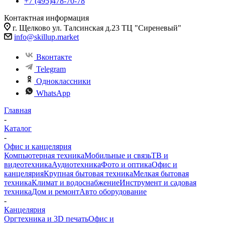
+7 (495)478-70-78
Контактная информация
г. Щелково ул. Талсинская д.23 ТЦ "Сиреневый"
info@skillup.market
Вконтакте
Telegram
Одноклассники
WhatsApp
Главная
-
Каталог
-
Офис и канцелярия
Компьютерная техника
Мобильные и связь
ТВ и
видеотехника
Аудиотехника
Фото и оптика
Офис и
канцелярия
Крупная бытовая техника
Мелкая бытовая
техника
Климат и водоснабжение
Инструмент и садовая
техника
Дом и ремонт
Авто оборудование
-
Канцелярия
Оргтехника и 3D печать
Офис и