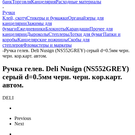
банк
Торговля
Канцелярия
Расходные материалы
-
Ручки
Клей, скотч
Стикеры и бумажки
Органайзеры для
канцелярии
Зажимы для
бумаги
Ежедневники
Блокноты
Карандаши
Прочее для
канцелярии
Дыроколы
Степлеры
Лотки для бумаг
Папки и
коробы
Канцелярские ножницы
Скобы для
степлеров
Фломастеры и маркеры
-
Ручка гелев. Deli Nusign (NS552GREY) серый d=0.5мм черн.
черн. кор.карт. автом.
Ручка гелев. Deli Nusign (NS552GREY)
серый d=0.5мм черн. черн. кор.карт.
автом.
DELI
Previous
Next