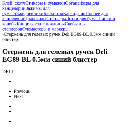
Клей, скотч
Стикеры и бумажки
Органайзеры для
канцелярии
Зажимы для
бумаги
Ежедневники
Блокноты
Карандаши
Прочее для
канцелярии
Дыроколы
Степлеры
Лотки для бумаг
Папки и
коробы
Канцелярские ножницы
Скобы для
степлеров
Фломастеры и маркеры
-
Стержень для гелевых ручек Deli EG89-BL 0.5мм синий
блистер
Стержень для гелевых ручек Deli
EG89-BL 0.5мм синий блистер
DELI
Previous
Next