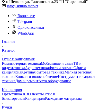
г. Щелково ул. Талсинская д.23 ТЦ "Сиреневый"
info@skillup.market
Вконтакте
Telegram
Одноклассники
WhatsApp
Главная
-
Каталог
-
Офис и канцелярия
Компьютерная техника
Мобильные и связь
ТВ и
видеотехника
Аудиотехника
Фото и оптика
Офис и
канцелярия
Крупная бытовая техника
Мелкая бытовая
техника
Климат и водоснабжение
Инструмент и садовая
техника
Дом и ремонт
Авто оборудование
-
Канцелярия
Оргтехника и 3D печать
Офис и
банк
Торговля
Канцелярия
Расходные материалы
-
Ручки