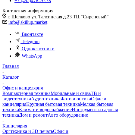
+7 (495)478-70-78
Контактная информация
г. Щелково ул. Талсинская д.23 ТЦ "Сиреневый"
info@skillup.market
Вконтакте
Telegram
Одноклассники
WhatsApp
Главная
-
Каталог
-
Офис и канцелярия
Компьютерная техника
Мобильные и связь
ТВ и
видеотехника
Аудиотехника
Фото и оптика
Офис и
канцелярия
Крупная бытовая техника
Мелкая бытовая
техника
Климат и водоснабжение
Инструмент и садовая
техника
Дом и ремонт
Авто оборудование
-
Канцелярия
Оргтехника и 3D печать
Офис и