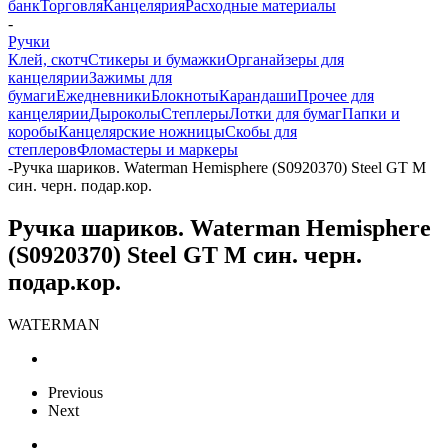
банк
Торговля
Канцелярия
Расходные материалы
-
Ручки
Клей, скотч
Стикеры и бумажки
Органайзеры для
канцелярии
Зажимы для
бумаги
Ежедневники
Блокноты
Карандаши
Прочее для
канцелярии
Дыроколы
Степлеры
Лотки для бумаг
Папки и
коробы
Канцелярские ножницы
Скобы для
степлеров
Фломастеры и маркеры
-
Ручка шариков. Waterman Hemisphere (S0920370) Steel GT M
син. черн. подар.кор.
Ручка шариков. Waterman Hemisphere
(S0920370) Steel GT M син. черн.
подар.кор.
WATERMAN
Previous
Next