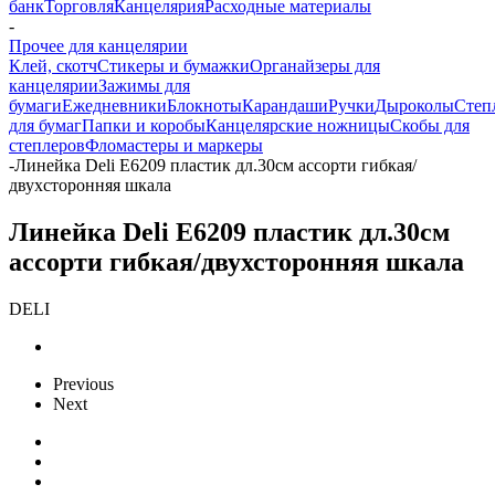
банк
Торговля
Канцелярия
Расходные материалы
-
Прочее для канцелярии
Клей, скотч
Стикеры и бумажки
Органайзеры для
канцелярии
Зажимы для
бумаги
Ежедневники
Блокноты
Карандаши
Ручки
Дыроколы
Степ
для бумаг
Папки и коробы
Канцелярские ножницы
Скобы для
степлеров
Фломастеры и маркеры
-
Линейка Deli E6209 пластик дл.30см ассорти гибкая/
двухсторонняя шкала
Линейка Deli E6209 пластик дл.30см
ассорти гибкая/двухсторонняя шкала
DELI
Previous
Next