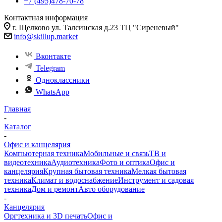
+7 (495)478-70-78
Контактная информация
г. Щелково ул. Талсинская д.23 ТЦ "Сиреневый"
info@skillup.market
Вконтакте
Telegram
Одноклассники
WhatsApp
Главная
-
Каталог
-
Офис и канцелярия
Компьютерная техника
Мобильные и связь
ТВ и
видеотехника
Аудиотехника
Фото и оптика
Офис и
канцелярия
Крупная бытовая техника
Мелкая бытовая
техника
Климат и водоснабжение
Инструмент и садовая
техника
Дом и ремонт
Авто оборудование
-
Канцелярия
Оргтехника и 3D печать
Офис и