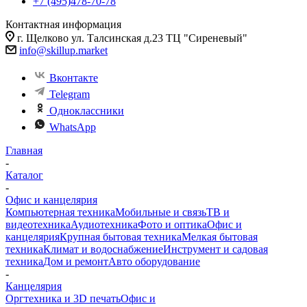
+7 (495)478-70-78
Контактная информация
г. Щелково ул. Талсинская д.23 ТЦ "Сиреневый"
info@skillup.market
Вконтакте
Telegram
Одноклассники
WhatsApp
Главная
-
Каталог
-
Офис и канцелярия
Компьютерная техника
Мобильные и связь
ТВ и
видеотехника
Аудиотехника
Фото и оптика
Офис и
канцелярия
Крупная бытовая техника
Мелкая бытовая
техника
Климат и водоснабжение
Инструмент и садовая
техника
Дом и ремонт
Авто оборудование
-
Канцелярия
Оргтехника и 3D печать
Офис и