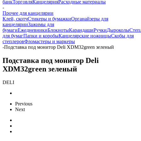
банк
Торговля
Канцелярия
Расходные материалы
-
Прочее для канцелярии
Клей, скотч
Стикеры и бумажки
Органайзеры для
канцелярии
Зажимы для
бумаги
Ежедневники
Блокноты
Карандаши
Ручки
Дыроколы
Степ
для бумаг
Папки и коробы
Канцелярские ножницы
Скобы для
степлеров
Фломастеры и маркеры
-
Подставка под монитор Deli XDM32green зеленый
Подставка под монитор Deli
XDM32green зеленый
DELI
Previous
Next