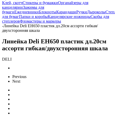
Клей, скотч
Стикеры и бумажки
Органайзеры для
канцелярии
Зажимы для
бумаги
Ежедневники
Блокноты
Карандаши
Ручки
Дыроколы
Степ
для бумаг
Папки и коробы
Канцелярские ножницы
Скобы для
степлеров
Фломастеры и маркеры
-
Линейка Deli EH650 пластик дл.20см ассорти гибкая/
двухсторонняя шкала
Линейка Deli EH650 пластик дл.20см
ассорти гибкая/двухсторонняя шкала
DELI
Previous
Next