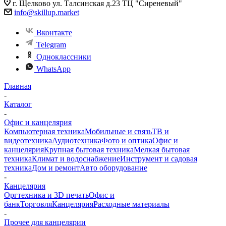
г. Щелково ул. Талсинская д.23 ТЦ "Сиреневый"
info@skillup.market
Вконтакте
Telegram
Одноклассники
WhatsApp
Главная
-
Каталог
-
Офис и канцелярия
Компьютерная техника
Мобильные и связь
ТВ и
видеотехника
Аудиотехника
Фото и оптика
Офис и
канцелярия
Крупная бытовая техника
Мелкая бытовая
техника
Климат и водоснабжение
Инструмент и садовая
техника
Дом и ремонт
Авто оборудование
-
Канцелярия
Оргтехника и 3D печать
Офис и
банк
Торговля
Канцелярия
Расходные материалы
-
Прочее для канцелярии