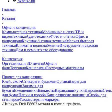
WhatsApp
Главная
-
Каталог
-
Офис и канцелярия
Компьютерная техника
Мобильные и связь
ТВ и
видеотехника
Аудиотехника
Фото и оптика
Офис и
канцелярия
Крупная бытовая техника
Мелкая бытовая
техника
Климат и водоснабжение
Инструмент и садовая
техника
Дом и ремонт
Авто оборудование
-
Канцелярия
Оргтехника и 3D печать
Офис и
банк
Торговля
Канцелярия
Расходные материалы
-
Прочее для канцелярии
Клей, скотч
Стикеры и бумажки
Органайзеры для
канцелярии
Зажимы для
бумаги
Ежедневники
Блокноты
Карандаши
Ручки
Дыроколы
Степ
для бумаг
Папки и коробы
Канцелярские ножницы
Скобы для
степлеров
Фломастеры и маркеры
-
Циркуль Deli E8603 металл в компл.:грифель