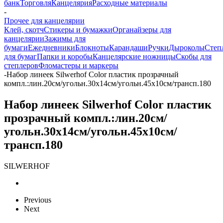
банк
Торговля
Канцелярия
Расходные материалы
-
Прочее для канцелярии
Клей, скотч
Стикеры и бумажки
Органайзеры для
канцелярии
Зажимы для
бумаги
Ежедневники
Блокноты
Карандаши
Ручки
Дыроколы
Степ
для бумаг
Папки и коробы
Канцелярские ножницы
Скобы для
степлеров
Фломастеры и маркеры
-
Набор линеек Silwerhof Color пластик прозрачный
компл.:лин.20см/угольн.30х14см/угольн.45х10см/трансп.180
Набор линеек Silwerhof Color пластик
прозрачный компл.:лин.20см/
угольн.30х14см/угольн.45х10см/
трансп.180
SILWERHOF
Previous
Next