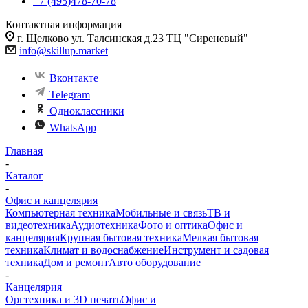
+7 (495)478-70-78
Контактная информация
г. Щелково ул. Талсинская д.23 ТЦ "Сиреневый"
info@skillup.market
Вконтакте
Telegram
Одноклассники
WhatsApp
Главная
-
Каталог
-
Офис и канцелярия
Компьютерная техника
Мобильные и связь
ТВ и
видеотехника
Аудиотехника
Фото и оптика
Офис и
канцелярия
Крупная бытовая техника
Мелкая бытовая
техника
Климат и водоснабжение
Инструмент и садовая
техника
Дом и ремонт
Авто оборудование
-
Канцелярия
Оргтехника и 3D печать
Офис и