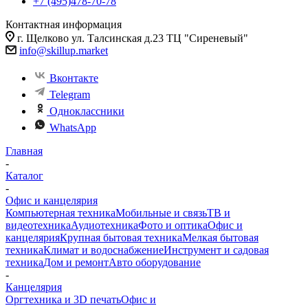
+7 (495)478-70-78
Контактная информация
г. Щелково ул. Талсинская д.23 ТЦ "Сиреневый"
info@skillup.market
Вконтакте
Telegram
Одноклассники
WhatsApp
Главная
-
Каталог
-
Офис и канцелярия
Компьютерная техника
Мобильные и связь
ТВ и
видеотехника
Аудиотехника
Фото и оптика
Офис и
канцелярия
Крупная бытовая техника
Мелкая бытовая
техника
Климат и водоснабжение
Инструмент и садовая
техника
Дом и ремонт
Авто оборудование
-
Канцелярия
Оргтехника и 3D печать
Офис и